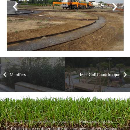
Mobiliers
Mini-Golf Coudekerque
© 2022 Les Jardins de l’Évasion –
Mentions Légales
–
Politique de confidentialité des données
–
Aménagement