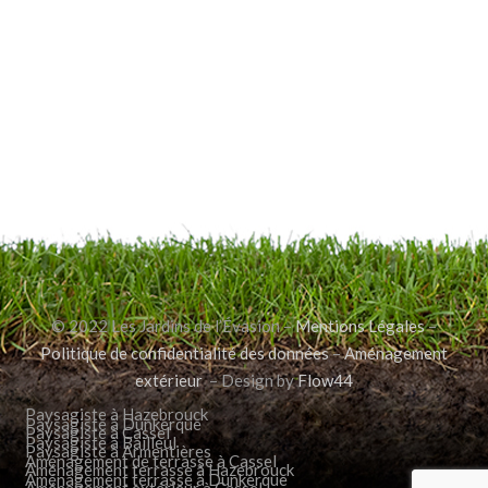
© 2022 Les Jardins de l’Évasion –
Mentions Légales
–
Politique de confidentialité des données
–
Aménagement
extérieur
– Design by
Flow44
Paysagiste à Hazebrouck
Paysagiste à Dunkerque
Paysagiste à Cassel
Paysagiste à Bailleul
Paysagiste à Armentières
Aménagement de terrasse à Cassel
Aménagement terrasse à Hazebrouck
Aménagement terrasse à Dunkerque